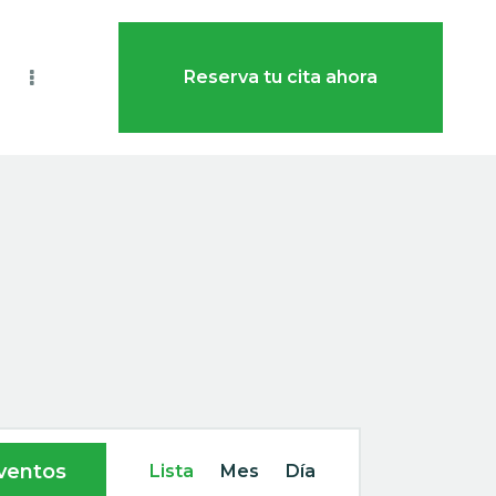
Reserva tu cita ahora
N
ventos
Lista
Mes
Día