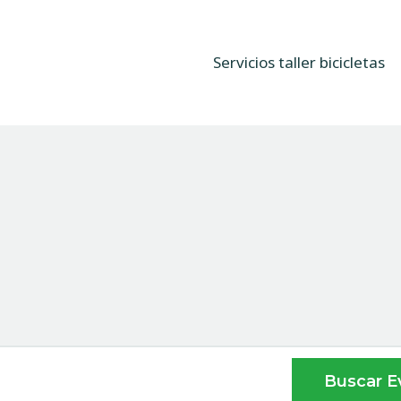
Servicios taller
bicicletas
Servicios taller bicicletas
Sobre nosotros
Blog
Preguntas frecuentes
Buscar E