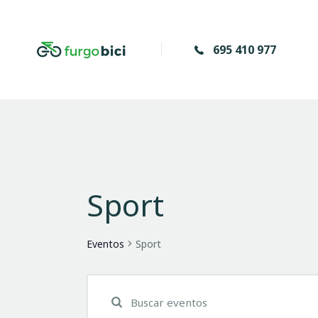
695 410 977
Sport
Eventos
Sport
N
I
n